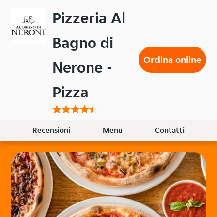
Passa
Pizzeria Al
al
contenuto
Bagno di
principale
Ordina online
Nerone -
Pizza
Recensioni
Menu
Contatti